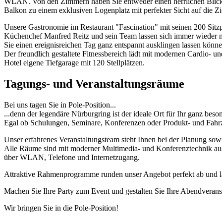
WLAN. Von den Zimmern haben Sie entweder einen herrlichen Blick 
Balkon zu einem exklusiven Logenplatz mit perfekter Sicht auf die Z
Unsere Gastronomie im Restaurant "Fascination" mit seinen 200 Sitzp
Küchenchef Manfred Reitz und sein Team lassen sich immer wieder neu
Sie einen ereignisreichen Tag ganz entspannt ausklingen lassen könn
Der freundlich gestaltete Fitnessbereich lädt mit modernen Cardio-
Hotel eigene Tiefgarage mit 120 Stellplätzen.
Tagungs- und Veranstaltungsräume
Bei uns tagen Sie in Pole-Position...
...denn der legendäre Nürburgring ist der ideale Ort für Ihr ganz be
Egal ob Schulungen, Seminare, Konferenzen oder Produkt- und Fahrze
Unser erfahrenes Veranstaltungsteam steht Ihnen bei der Planung sow
Alle Räume sind mit moderner Multimedia- und Konferenztechnik ausg
über WLAN, Telefone und Internetzugang.
Attraktive Rahmenprogramme runden unser Angebot perfekt ab und la
Machen Sie Ihre Party zum Event und gestalten Sie Ihre Abendveranst
Wir bringen Sie in die Pole-Position!