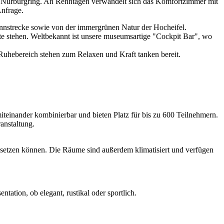
n Nürburgring. An Renntagen verwandelt sich das Komfortzimmer mit
Anfrage.
Rennstrecke sowie von der immergrünen Natur der Hocheifel.
te stehen. Weltbekannt ist unsere museumsartige "Cockpit Bar", wo
 Ruhebereich stehen zum Relaxen und Kraft tanken bereit.
iteinander kombinierbar und bieten Platz für bis zu 600 Teilnehmern.
ranstaltung.
 setzen können. Die Räume sind außerdem klimatisiert und verfügen
ation, ob elegant, rustikal oder sportlich.