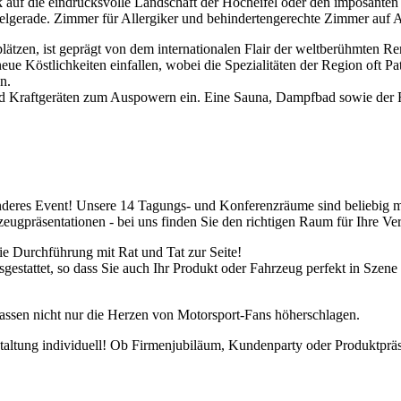
auf die eindrucksvolle Landschaft der Hocheifel oder den imposante
ielgerade. Zimmer für Allergiker und behindertengerechte Zimmer auf 
lätzen, ist geprägt von dem internationalen Flair der weltberühmten 
e Köstlichkeiten einfallen, wobei die Spezialitäten der Region oft Pa
en.
 und Kraftgeräten zum Auspowern ein. Eine Sauna, Dampfbad sowie der
sonderes Event! Unsere 14 Tagungs- und Konferenzräume sind beliebig m
ugpräsentationen - bei uns finden Sie den richtigen Raum für Ihre Ve
ie Durchführung mit Rat und Tat zur Seite!
estattet, so dass Sie auch Ihr Produkt oder Fahrzeug perfekt in Szene
ssen nicht nur die Herzen von Motorsport-Fans höherschlagen.
altung individuell! Ob Firmenjubiläum, Kundenparty oder Produktpräsent