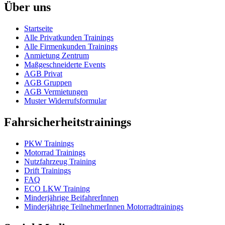
Über uns
Startseite
Alle Privatkunden Trainings
Alle Firmenkunden Trainings
Anmietung Zentrum
Maßgeschneiderte Events
AGB Privat
AGB Gruppen
AGB Vermietungen
Muster Widerrufsformular
Fahrsicherheitstrainings
PKW Trainings
Motorrad Trainings
Nutzfahrzeug Training
Drift Trainings
FAQ
ECO LKW Training
Minderjährige BeifahrerInnen
Minderjährige TeilnehmerInnen Motorradtrainings